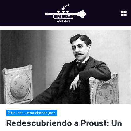
M
Para leer … escuchando jazz
Redescubriendo a Proust: Un