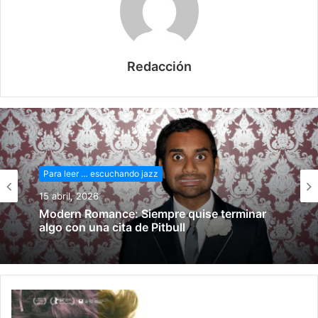
Redacción
Para leer … escuchando jazz
15 marzo, 2026
Para leer … escuchando jazz
Arráncame la vida: Y si acaso te hiere el
15 abril, 2026
dolor
Modern Romance: Siempre quise terminar