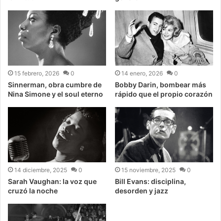
15 febrero, 2026
0
14 enero, 2026
0
Sinnerman, obra cumbre de
Bobby Darin, bombear más
Nina Simone y el soul eterno
rápido que el propio corazón
14 diciembre, 2025
0
15 noviembre, 2025
0
Sarah Vaughan: la voz que
Bill Evans: disciplina,
cruzó la noche
desorden y jazz