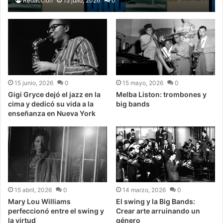
Redacción
15 julio, 2026
0
15 junio, 2026
0
15 mayo, 2026
0
Gigi Gryce dejó el jazz en la
Melba Liston: trombones y
cima y dedicó su vida a la
big bands
enseñanza en Nueva York
15 abril, 2026
0
14 marzo, 2026
0
Mary Lou Williams
El swing y la Big Bands:
perfeccionó entre el swing y
Crear arte arruinando un
la virtud
género