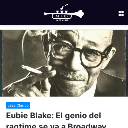
M
Jazz Clásico
Eubie Blake: El genio del
ragtime se va a Broadway