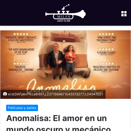
M
xr:d:DAFpkvFKca8:651,j:2371569671545513277,t:24041021
Películas y series
Anomalisa: El amor en un
mundo oscuro y mecánico