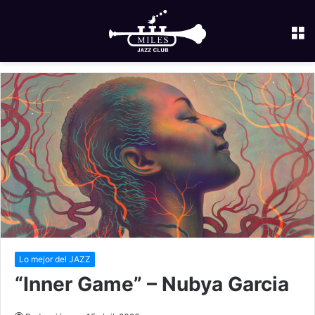
M
Lo mejor del JAZZ
“Inner Game” – Nubya Garcia