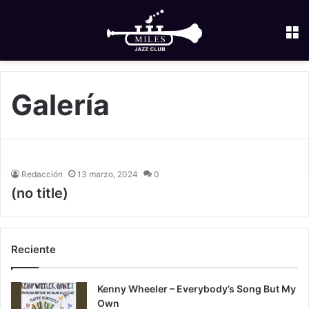
M
Galería
Redacción
13 marzo, 2024
0
(no title)
Reciente
Kenny Wheeler – Everybody’s Song But My
Own