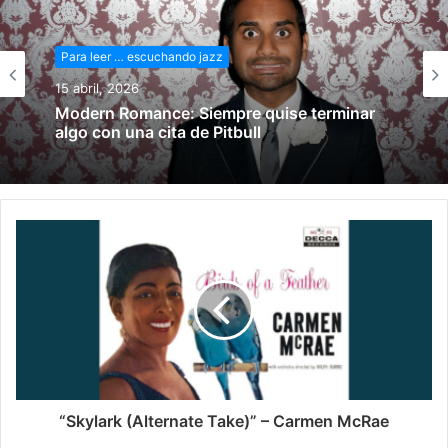
Para leer … escuchando jazz
15 abril, 2026
Para leer … escuchando jazz
Modern Romance: Siempre quise terminar
15 marzo, 2026
algo con una cita de Pitbull
Arráncame la vida: Y si acaso te hiere el
dolor
“Skylark (Alternate Take)” – Carmen McRae