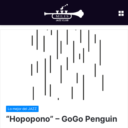
M
Lo mejor del JAZZ
“Hopopono” – GoGo Penguin