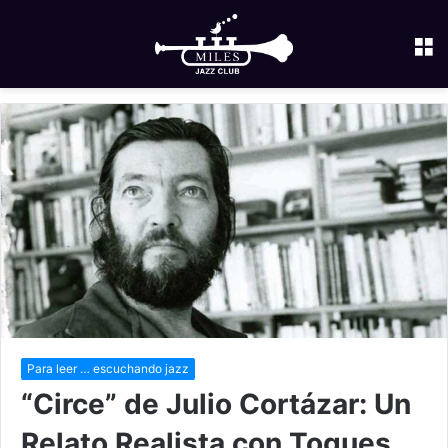
M
Para leer … escuchando jazz
“Circe” de Julio Cortázar: Un
Relato Realista con Toques