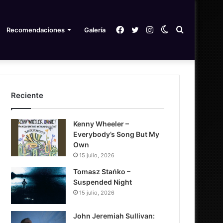
Facebook
Twitter
Instagram
Switch
Search
Recomendaciones
Galería
skin
for
Reciente
Kenny Wheeler –
Everybody’s Song But My
Own
15 julio, 2026
Tomasz Stańko –
Suspended Night
15 julio, 2026
John Jeremiah Sullivan: