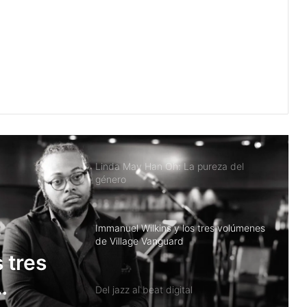
Cécile McLorin Salvant: De todos
lados un poco
Linda May Han Oh: La pureza del
género
Immanuel Wilkins y los tres volúmenes
de Village Vanguard
Del jazz al beat digital
Robert Glasper: Fusión cultural sin salir
de casa