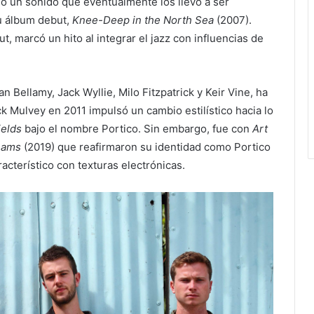
ndo un sonido que eventualmente los llevó a ser
u álbum debut,
Knee-Deep in the North Sea
(2007).
t, marcó un hito al integrar el jazz con influencias de
 Bellamy, Jack Wyllie, Milo Fitzpatrick y Keir Vine, ha
k Mulvey en 2011 impulsó un cambio estilístico hacia lo
ields
bajo el nombre Portico. Sin embargo, fue con
Art
eams
(2019) que reafirmaron su identidad como Portico
acterístico con texturas electrónicas.