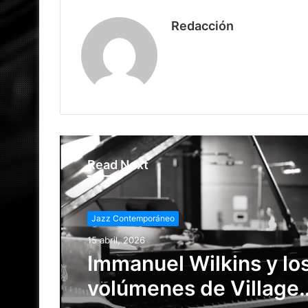
Redacción
Read Next
Jazz Contemporáneo
15 marzo, 2026
Del jazz al beat digital