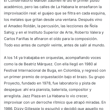
El Conservatorio Manuel Saumell le dio el primer pulso
académico, pero las calles de La Habana le enseñaron la
improvisación real: el guajeo que se filtra en cada esquina,
los metales que gritan desde una ventana. Después vino
el Amadeo Roldán, la percusión, las lecciones de Ñola
Sahig; y en el Instituto Superior de Arte, Roberto Valera y
Carlos Fariñas le afinaron el oído para la composición.
Todo eso antes de cumplir veinte, antes de salir al mundo.
A los 14 ya trabajaba en orquestas, acompañando voces
como la de Beatriz Márquez. Con ella llegó en 1980 al
Festival Internacional de Buga, en Colombia, y regresó con
un primer premio de orquestación bajo el brazo. Su grupo
Proyecto, fundado en 1978, fue laboratorio y pista de
despegue: ahí era pianista, baterista, compositor y
arreglista. Jazz Plaza en La Habana lo vio crecer,
improvisar con un derroche rítmico que atrapó miradas. En
1986, Dizzy Gillespie lo escuchó y decidió que aquello no