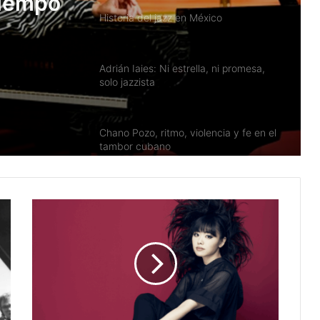
tiempo
Adrián Iaies: Ni estrella, ni promesa,
solo jazzista
éxico
Chano Pozo, ritmo, violencia y fe en el
tambor cubano
Carlos Averhoff: Cuba y New York
Toninho Horta: una vida dedicada al
jazz y la guitarra brasileña
Gato Barbieri jazz argentino y el
mundo