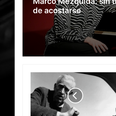
15 marzo, 2026
Marco Mezquida: sin 
de acostarse
Historia del jazz en M