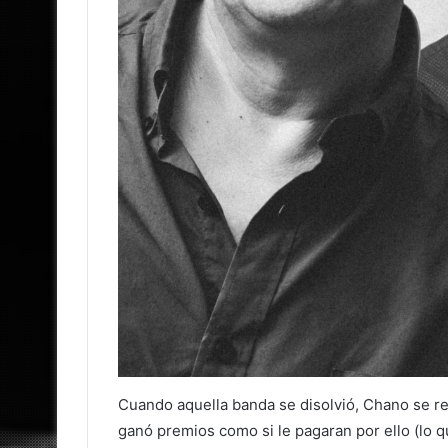
Cuando aquella banda se disolvió, Chano se ref
ganó premios como si le pagaran por ello (lo 