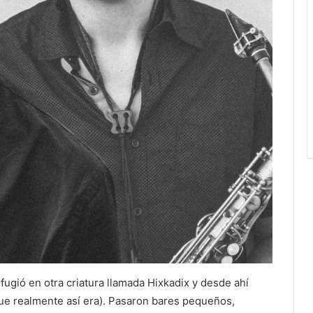
ugió en otra criatura llamada Hixkadix y desde ahí
que realmente así era). Pasaron bares pequeños,