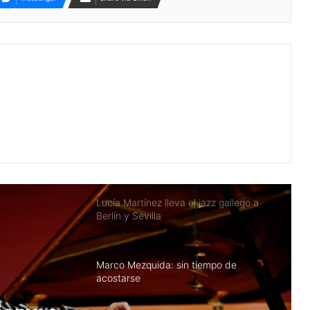
Gonzalo Rubalcaba: el latido
afrocubano que viaja sin pasaporte
Jerry González: trance en la ciudad
salvaje
Lucía Martínez lleva el jazz gallego a
Berlín y Sevilla
Marco Mezquida: sin tiempo de
acostarse
Historia del jazz en México