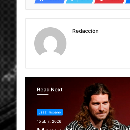
Redacción
Read Next
Jazz Hispano
Jazz Hispano
15 abril, 2026