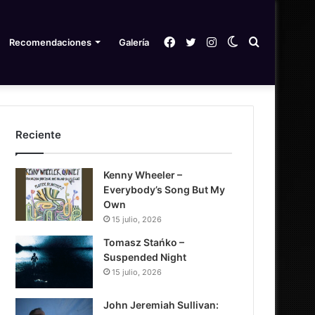
Facebook
Twitter
Instagram
Switch
Search
Recomendaciones
Galería
skin
for
Reciente
Kenny Wheeler –
Everybody’s Song But My
Own
15 julio, 2026
Tomasz Stańko –
Suspended Night
15 julio, 2026
John Jeremiah Sullivan: