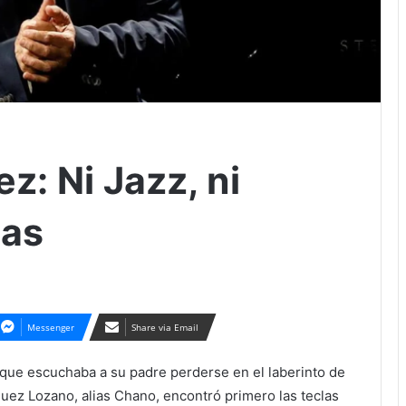
: Ni Jazz, ni
ias
Messenger
Share via Email
que escuchaba a su padre perderse en el laberinto de
ez Lozano, alias Chano, encontró primero las teclas