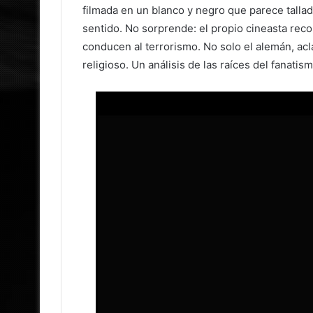
filmada en un blanco y negro que parece talla
sentido. No sorprende: el propio cineasta rec
conducen al terrorismo. No solo el alemán, acl
religioso. Un análisis de las raíces del fanat