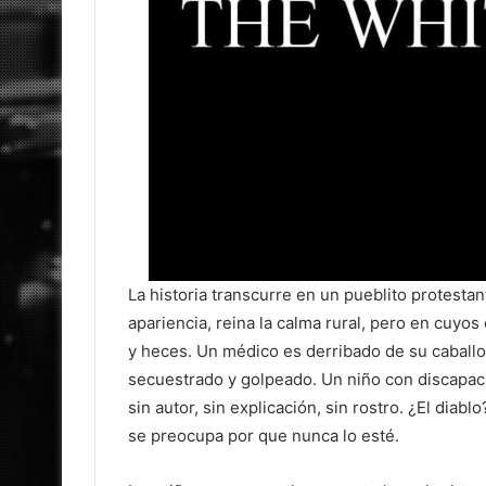
La historia transcurre en un pueblito protesta
apariencia, reina la calma rural, pero en cuyo
y heces. Un médico es derribado de su caballo 
secuestrado y golpeado. Un niño con discapacid
sin autor, sin explicación, sin rostro. ¿El dia
se preocupa por que nunca lo esté.