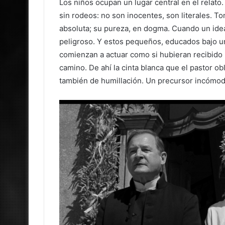
Los niños ocupan un lugar central en el relat
sin rodeos: no son inocentes, son literales. To
absoluta; su pureza, en dogma. Cuando un ideal
peligroso. Y estos pequeños, educados bajo una
comienzan a actuar como si hubieran recibido 
camino. De ahí la cinta blanca que el pastor ob
también de humillación. Un precursor incómodo