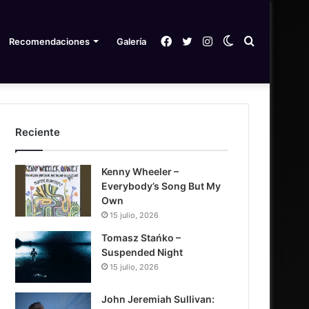
Facebook
Twitter
Instagram
Switch
Search
Recomendaciones
Galería
skin
for
Reciente
Kenny Wheeler –
Everybody’s Song But My
Own
15 julio, 2026
Tomasz Stańko –
Suspended Night
15 julio, 2026
John Jeremiah Sullivan: