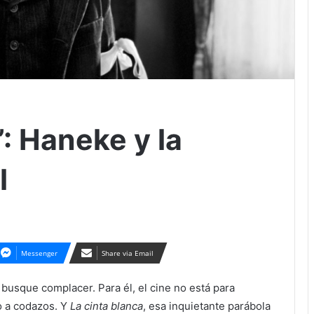
”: Haneke y la
l
Messenger
Share via Email
busque complacer. Para él, el cine no está para
o a codazos. Y
La cinta blanca
, esa inquietante parábola