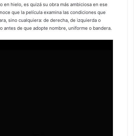
do en hielo, es quizá su obra más ambiciosa en ese
onoce que la película examina las condiciones que
ara, sino cualquiera: de derecha, de izquierda o
ismo antes de que adopte nombre, uniforme o bandera.