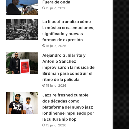
Fuera de onda
15 julio, 2026
La filosofía analiza cómo
la música crea emociones,
significado y nuevas
formas de expresión
15 julio, 2026
Alejandro G. Iñárritu y
Antonio Sánchez
improvisaron la música de
Birdman para construir el
ritmo de la película
15 julio, 2026
Jazz re:freshed cumple
dos décadas como
plataforma del nuevo jazz
londinense impulsado por
la cultura hip hop
15 julio, 2026