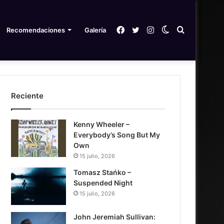
Facebook
Twitter
Instagram
Switch
Search
Recomendaciones
Galería
skin
for
Reciente
Kenny Wheeler –
Everybody’s Song But My
Own
15 julio, 2026
Tomasz Stańko –
Suspended Night
15 julio, 2026
John Jeremiah Sullivan: