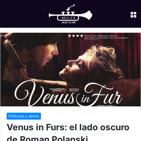
M
Películas y series
Venus in Furs: el lado oscuro
de Roman Polanski