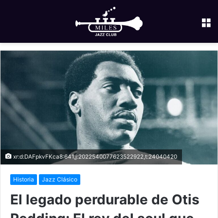
M
xr:d:DAFpkvFKca8:641,j:2022540077623522922,t:24040420
Historia
Jazz Clásico
El legado perdurable de Otis