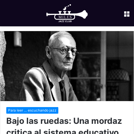
M
Para leer … escuchando jazz
Bajo las ruedas: Una mordaz
critica al sistema educativo