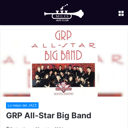
M
Lo mejor del JAZZ
GRP All-Star Big Band