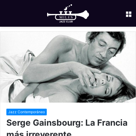
M
Jazz Contemporáneo
Serge Gainsbourg: La Francia
más irreverente