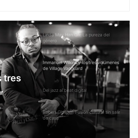
Cécile McLorin Salvant: De todos
lados un poco
Linda May Han Oh: La pureza del
género
Immanuel Wilkins y los tres volúmenes
de Village Vanguard
 tres
Del jazz al beat digital
Robert Glasper: Fusión cultural sin salir
de casa