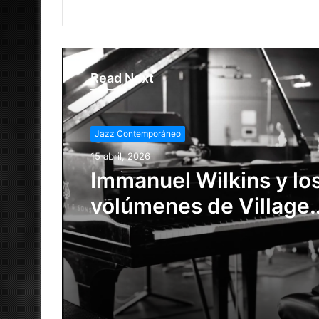
Read Next
Jazz Contemporáneo
15 abril, 2026
Immanuel Wilkins y los
volúmenes de Village
Vanguard