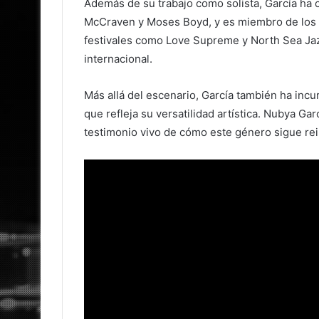
Además de su trabajo como solista, García ha
McCraven y Moses Boyd, y es miembro de los c
festivales como Love Supreme y North Sea Jazz
internacional.
Más allá del escenario, García también ha inc
que refleja su versatilidad artística. Nubya Gar
testimonio vivo de cómo este género sigue rei