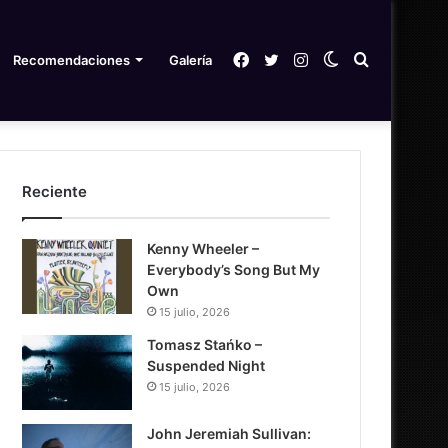
Facebook
Twitter
Instagram
Switch
Search
Recomendaciones
Galería
skin
for
Reciente
Kenny Wheeler –
Everybody’s Song But My
Own
15 julio, 2026
Tomasz Stańko –
Suspended Night
15 julio, 2026
John Jeremiah Sullivan: