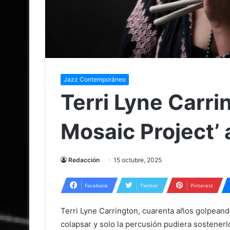
Jazz Contemporáneo
Terri Lyne Carri
Mosaic Project’ a
Redacción
15 octubre, 2025
Facebook
Twitter
Pinterest
Terri Lyne Carrington, cuarenta años golpean
colapsar y solo la percusión pudiera sostenerl