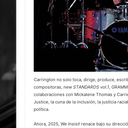
Carrington no solo toca, dirige, produce, escri
compositoras,
new STANDARDS vol.1
, GRAMMY®
colaboraciones con Mickalene Thomas y Carri
Justice, la cuna de la inclusión, la justicia ra
política.
Ahora, 2025,
We Insist!
renace bajo su direcció