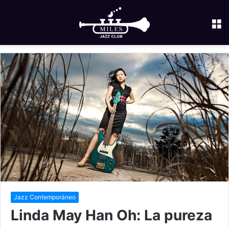
M
Jazz Contemporáneo
Linda May Han Oh: La pureza