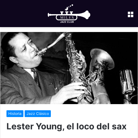
M
Historia
Jazz Clásico
Lester Young, el loco del sax