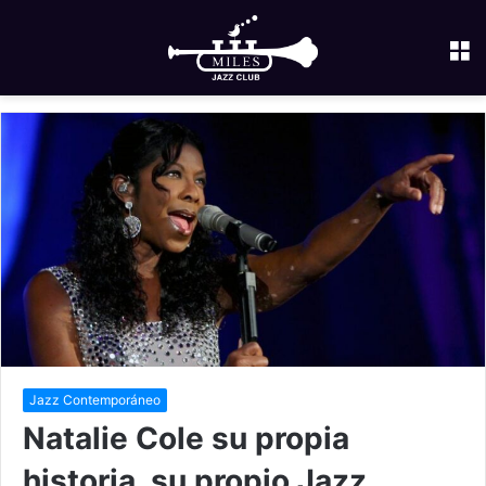
M
Jazz Contemporáneo
Natalie Cole su propia
historia, su propio Jazz