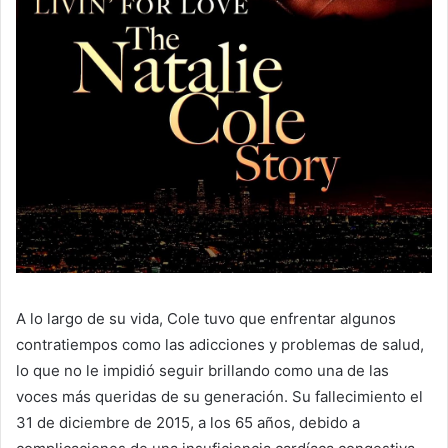
A lo largo de su vida, Cole tuvo que enfrentar algunos
contratiempos como las adicciones y problemas de salud,
lo que no le impidió seguir brillando como una de las
voces más queridas de su generación. Su fallecimiento el
31 de diciembre de 2015, a los 65 años, debido a