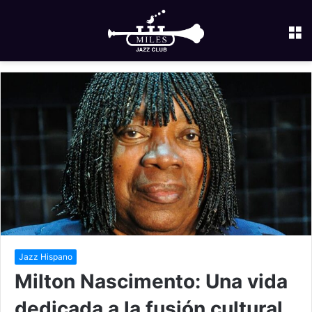
M
Jazz Hispano
Milton Nascimento: Una vida
dedicada a la fusión cultural