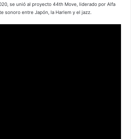
020, se unió al proyecto 44th Move, liderado por Alfa
e sonoro entre Japón, la Harlem y el jazz.
The Comet Is Coming: Jazz en el
espacio exterior
GoGo Penguin y el equilibrio entre la
pérdida y la calma