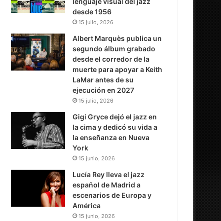
lenguaje visual del jazz
desde 1956
15 julio, 2026
Albert Marquès publica un
segundo álbum grabado
desde el corredor de la
muerte para apoyar a Keith
LaMar antes de su
ejecución en 2027
15 julio, 2026
Gigi Gryce dejó el jazz en
la cima y dedicó su vida a
la enseñanza en Nueva
York
15 junio, 2026
Lucía Rey lleva el jazz
español de Madrid a
escenarios de Europa y
América
15 junio, 2026