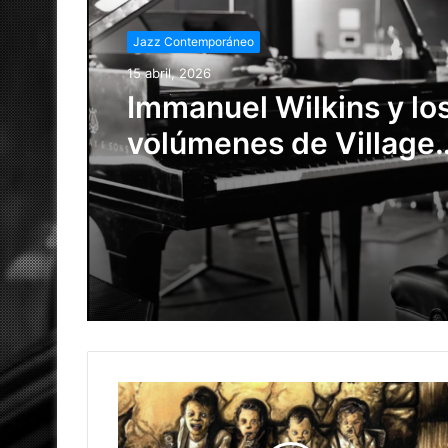
Jazz Contemporáneo
Jazz Contemporáneo
15 marzo, 2026
15 abril, 2026
Del jazz al beat digital
Immanuel Wilkins y los
volúmenes de Village
Vanguard