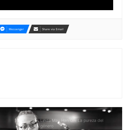
Terri Lyne Carrington: de ‘The Mosaic
Project’ a ‘We Insist!’
Messenger
Share via Email
Hiromi Uehara: entre fronteras y
teclas
Cécile McLorin Salvant: De todos
lados un poco
Linda May Han Oh: La pureza del
género
Immanuel Wilkins y los tres volúmenes
de Village Vanguard