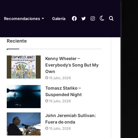
Facebook
Twitter
Instagram
Switch
Search
Recomendaciones
Galería
Reciente
skin
for
Kenny Wheeler –
Everybody’s Song But My
Own
15 julio, 2026
Tomasz Stańko –
Suspended Night
15 julio, 2026
John Jeremiah Sullivan:
Fuera de onda
15 julio, 2026