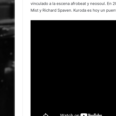
vinculado a la escena afrobeat y neosoul. En 2
Mist y Richard Spaven. Kuroda es hoy un puent