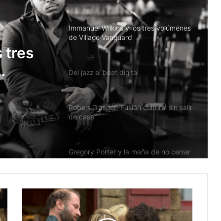
Del jazz al beat digital
Robert Glasper: Fusión cultural sin salir
de casa
 tres
Gregory Porter y la maña de no cerrar
nunca la canción
The Comet Is Coming: Jazz en el
espacio exterior
GoGo Penguin y el equilibrio entre la
pérdida y la calma