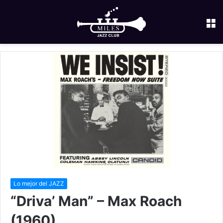
M
Lo mejor del JAZZ
“Driva’ Man” – Max Roach
(1960)