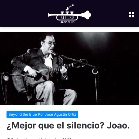
M
Beyond the Blue Por José Agustín Ortiz
¿Mejor que el silencio? Joao.