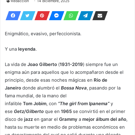
Redacción
14 diciembre, 2025
Enigmático, evasivo, perfeccionista.
Y una
leyenda
.
La vida de
Joao Gilberto
(
1931-2019
) siempre fue un
enigma aún para aquellos que lo acompañaron desde el
principio, desde esas noches mágicas en
Río de
Janeiro
donde alumbró el
Bossa Nova
, pasando por la
fama mundial, de la mano del
infalible
Tom Jobim
, con
“The girl from Ipanema”
y
ese
Getz/Gilberto
que en
1965
se convirtió en el primer
disco de
jazz
en ganar el
Grammy
a
mejor álbum del año
,
hasta su muerte en medio de problemas económicos en
un departamento del cual no salió durante una década,