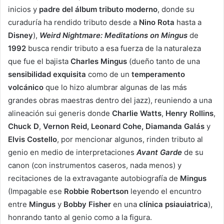
inicios y
padre del álbum tributo moderno
, donde su
curaduría ha rendido tributo desde a
Nino Rota
hasta a
Disney
),
Weird Nightmare: Meditations on Mingus
de
1992
busca rendir tributo a esa fuerza de la naturaleza
que fue el bajista
Charles Mingus
(dueño tanto de una
sensibilidad exquisita
como de un
temperamento
volcánico
que lo hizo alumbrar algunas de las más
grandes obras maestras dentro del jazz), reuniendo a una
alineación sui generis donde
Charlie Watts
,
Henry Rollins
,
Chuck D
,
Vernon Reid, Leonard Cohe, Diamanda Galás
y
Elvis Costello
, por mencionar algunos, rinden tributo al
genio en medio de interpretaciones
Avant Garde
de su
canon (con instrumentos caseros, nada menos) y
recitaciones de la extravagante autobiografía de
Mingus
(Impagable ese
Robbie Robertson
leyendo el encuntro
entre
Mingus
y
Bobby Fisher
en una
clínica psiauiatrica
),
honrando tanto al genio como a la figura.