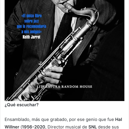
¿Qué escuchar?
Ensamblado, más que grabado, por ese genio que fue
Hal
Willner
(
1956-2020
, Director musical de
SNL
desde sus