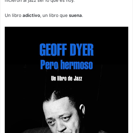
hicieron al jazz ser lo que es hoy.
Un libro
adictivo
, un libro que
suena
.