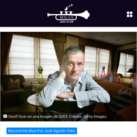
M
Geoff Dyer en una imagen de 2003. Crédito: Getty Images.
Beyond the Blue Por José Agustín Ortiz