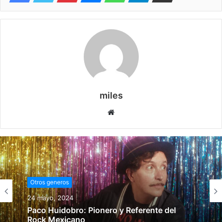
miles
Website
Otros generos
24 mayo, 2024
Paco Huidobro: Pionero y Referente del
Rock Mexicano