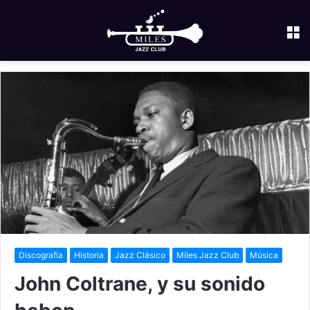
M
Discografía
Historia
Jazz Clásico
Miles Jazz Club
Música
John Coltrane, y su sonido