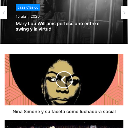
Jazz Clásico
Jazz Clásico
14 marzo, 2026
15 abril, 2026
El swing y la Big Bands: Crear arte
arruinando un género
Mary Lou Williams perfeccionó entre el
swing y la virtud
Nina Simone y su faceta como luchadora social