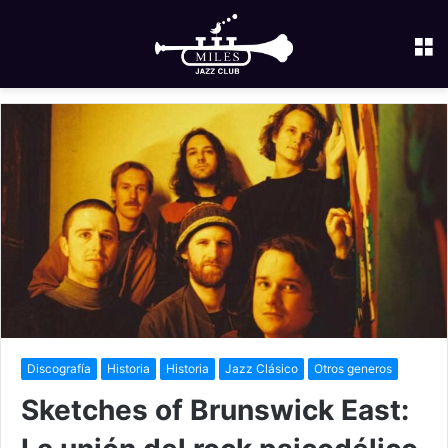
M
Discografía
Historia
Historia
Jazz Clásico
Otros generos
Sketches of Brunswick East: