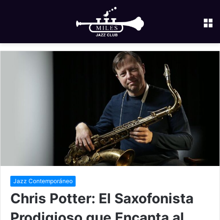
M
Jazz Contemporáneo
Chris Potter: El Saxofonista
Prodigioso que Encanta al