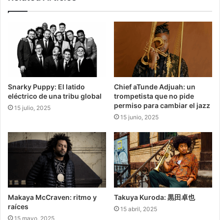
Snarky Puppy: El latido
Chief aTunde Adjuah: un
eléctrico de una tribu global
trompetista que no pide
permiso para cambiar el jazz
15 julio, 2025
15 junio, 2025
Makaya McCraven: ritmo y
Takuya Kuroda: 黒田卓也
raíces
15 abril, 2025
15 mayo, 2025