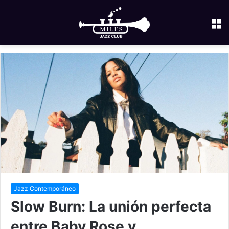
M
Jazz Contemporáneo
Slow Burn: La unión perfecta
entre Baby Rose y