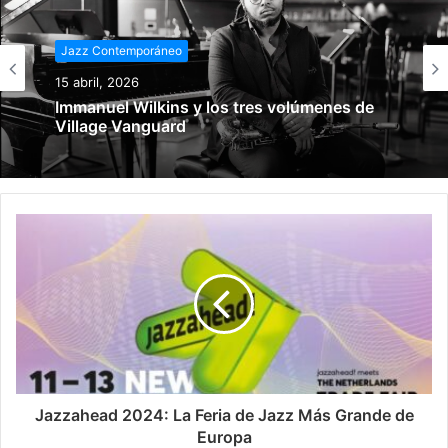
Jazz Contemporáneo
15 abril, 2026
Jazz Contemporáneo
Immanuel Wilkins y los tres volúmenes de
15 marzo, 2026
Village Vanguard
Del jazz al beat digital
Jazzahead 2024: La Feria de Jazz Más Grande de
Europa